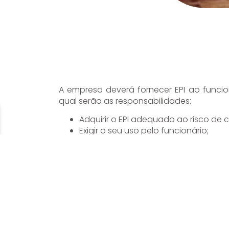
A empresa deverá fornecer EPI ao funci
qual serão as responsabilidades:
Adquirir o EPI adequado ao risco de 
Exigir o seu uso pelo funcionário;
Fornecer EPI somente aprovado pel
e saúde no trabalho;
Orientar e treinar o funcionário so
Substituir imediatamente, quando da
Responsabilizar-se pela higienizaçã
Assim, é necessário controlar o fornecime
fichas ou sistema eletrônico, com o objet
a NR.