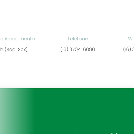
de Atendimento
Telefone
W
7h (Seg-Sex)
(16) 3704-6080
(16)